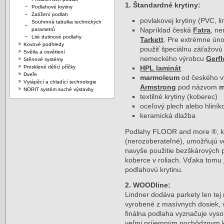
1. Štandardné krytiny:
Podlahové krytiny
Zatížení podlah
povlakovej krytiny (PVC, li
Souhrnná tabulka technických
parametrů
Napríklad česká
Fatra
, n
Lité dutinové podlahy
Tarkett
. Pre extrémne ún
Kovové podhledy
použiť špeciálnu záťažovú 
Světla a osvětlení
nemeckého výrobcu
Gerfl
Stěnové systémy
Prosklené dělící příčky
HPL laminát
Dveře
marmoleum
od českého 
Vytápěcí a chladící technologie
Armstrong
pod názvom
m
NORIT systém suché výstavby
textilné krytiny (koberec)
oceľový plech alebo hliníko
keramická dlažba
Podlahy FLOOR and more ®, kt
(nerozoberateľné), umožňujú vď
navyše použitie bezškárových p
koberce v roliach. Vďaka tomu 
podlahovú krytinu.
2. WOODline:
Lindner dodáva parkety len tej 
vyrobené z masívnych dosiek,
finálna podlaha vyznačuje vyso
veľmi príjemným pochôdznym 