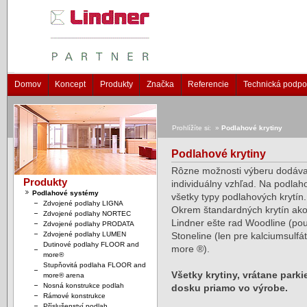
Domov
Koncept
Produkty
Značka
Referencie
Technická podpo
Prohlížíte si: »
Podlahové krytiny
Podlahové krytiny
Rôzne možnosti výberu dodáva
Produkty
individuálny vzhľad. Na podla
Podlahové systémy
všetky typy podlahových krytín.
Zdvojené podlahy LIGNA
Okrem štandardných krytín ak
Zdvojené podlahy NORTEC
Lindner ešte rad Woodline (pou
Zdvojené podlahy PRODATA
Zdvojené podlahy LUMEN
Stoneline (len pre kalciumsu
Dutinové podlahy FLOOR and
more ®).
more®
Stupňovitá podlaha FLOOR and
Všetky krytiny, vrátane park
more® arena
Nosná konstrukce podlah
dosku priamo vo výrobe.
Rámové konstrukce
Příslušenství podlah