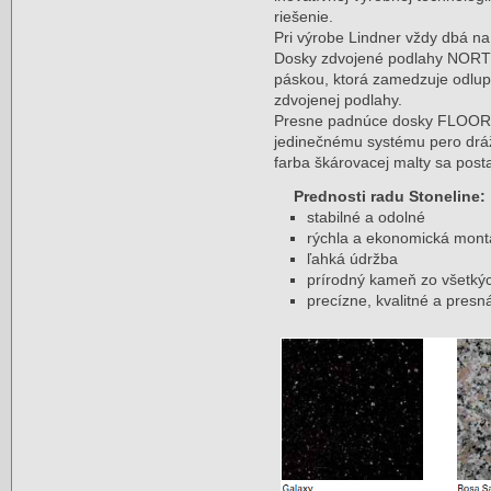
riešenie.
Pri výrobe Lindner vždy dbá n
Dosky zdvojené podlahy NORT
páskou, ktorá zamedzuje odlup
zdvojenej podlahy.
Presne padnúce dosky FLOOR 
jedinečnému systému pero dráž
farba škárovacej malty sa posta
Prednosti radu Stoneline:
stabilné a odolné
rýchla a ekonomická montá
ľahká údržba
prírodný kameň zo všetkýc
precízne, kvalitné a presn