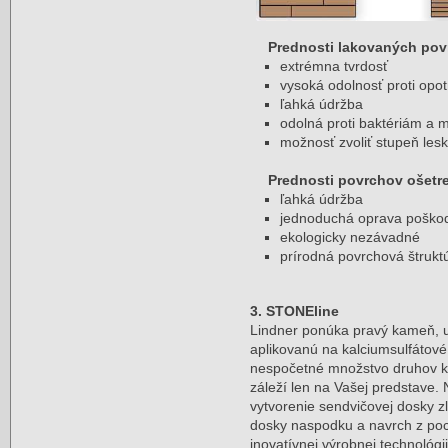
Prednosti lakovaných pov
extrémna tvrdosť
vysoká odolnosť proti opo
ľahká údržba
odolná proti baktériám a
možnosť zvoliť stupeň les
Prednosti povrchov ošetr
ľahká údržba
jednoduchá oprava poškod
ekologicky nezávadné
prírodná povrchová štruk
3. STONEline
Lindner ponúka pravý kameň, 
aplikovanú na kalciumsulfátové 
nespočetné množstvo druhov k
záleží len na Vašej predstave
vytvorenie sendvičovej dosky z
dosky naspodku a navrch z poc
inovatívnej výrobnej technol