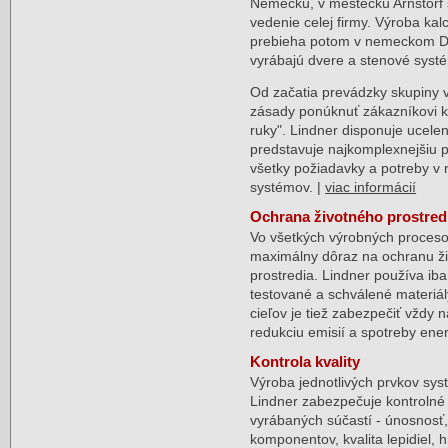
Nemecku, v mestečku Arnstorf 
vedenie celej firmy. Výroba ka
prebieha potom v nemeckom De
vyrábajú dvere a stenové syst
Od začatia prevádzky skupiny v
zásady ponúknuť zákazníkovi ko
ruky". Lindner disponuje uce
predstavuje najkomplexnejšiu p
všetky požiadavky a potreby v 
systémov. |
viac informácií
Ochrana životného prostred
Vo všetkých výrobných proceso
maximálny dôraz na ochranu ž
prostredia. Lindner používa iba
testované a schválené materiál
cieľov je tiež zabezpečiť vždy
redukciu emisií a spotreby ener
Kontrola kvality
Výroba jednotlivých prvkov sy
Lindner zabezpečuje kontrolné 
vyrábaných súčastí - únosnosť,
komponentov, kvalita lepidiel,