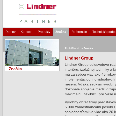
Domov
Koncept
Produkty
Značka
Referencie
Technická podp
Prohlížíte si: »
Značka
Lindner Group
Lindner Group celosvetovo reali
Značka
interiéru, izolačnej techniky a
má za sebou viac ako 45 rokov
implementáciou individuálnych 
riešení. Vďaka širokým výrob
dokonalé spojenie medzi dizaj
maximálnu flexibilitu pre Vaše 
Výrobný obrat firmy predstavov
5.000 zamestnancami pôsobí Li
spoločnosťami vo viac ako 20 kr