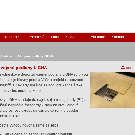
Referencie
Technická podpora
K stiahnutiu
Aktuálne
Kontakt
hlížíte si: »
Zdvojené podlahy LIGNA
vojené podlahy LIGNA
Tisk
evotrieskové dosky zdvojenej podlahy LIGNA sú prvou
ľbou, ak je hlavný priorita Vášho projektu zabezpečiť
 najnižšie náklady. Ideálne sa hodí pre kancelárske
iestory i technické zázemie.
sky LIGNA spadajú do najnižšej emisnej triedy (E1) a
ĺňajú najvyššie štandardy v stavebníctve. Vysoká
era presnosti výroby umožňuje extrémne vysokú
snost spojov.
četné výhody hovoria samé za seba:
Nízka cena pri zachovaní kvality produktu