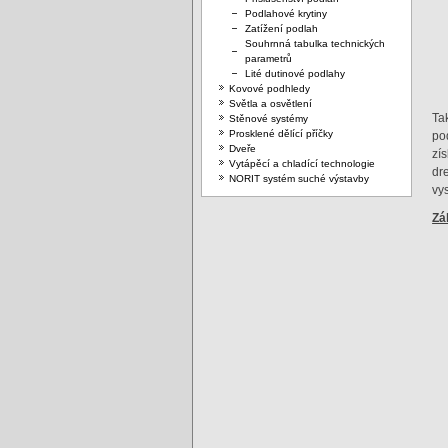
Podlahové krytiny
Zatížení podlah
Souhrnná tabulka technických
parametrů
Lité dutinové podlahy
Kovové podhledy
Světla a osvětlení
Ta
Stěnové systémy
Prosklené dělící příčky
po
Dveře
zí
Vytápěcí a chladící technologie
dr
NORIT systém suché výstavby
vy
Zá