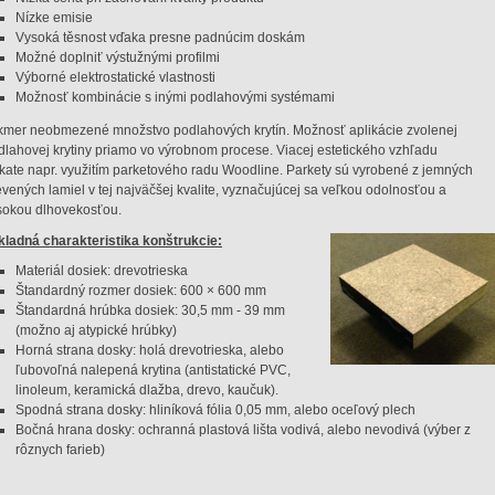
Nízke emisie
Vysoká těsnost vďaka presne padnúcim doskám
Možné doplniť výstužnými profilmi
Výborné elektrostatické vlastnosti
Možnosť kombinácie s inými podlahovými systémami
kmer neobmezené množstvo podlahových krytín. Možnosť aplikácie zvolenej
dlahovej krytiny priamo vo výrobnom procese. Viacej estetického vzhľadu
skate napr. využitím parketového radu Woodline. Parkety sú vyrobené z jemných
evených lamiel v tej najväčšej kvalite, vyznačujúcej sa veľkou odolnosťou a
sokou dlhovekosťou.
kladná charakteristika konštrukcie:
Materiál dosiek: drevotrieska
Štandardný rozmer dosiek: 600 × 600 mm
Štandardná hrúbka dosiek: 30,5 mm - 39 mm
(možno aj atypické hrúbky)
Horná strana dosky: holá drevotrieska, alebo
ľubovoľná nalepená krytina (antistatické PVC,
linoleum, keramická dlažba, drevo, kaučuk).
Spodná strana dosky: hliníková fólia 0,05 mm, alebo oceľový plech
Bočná hrana dosky: ochranná plastová lišta vodivá, alebo nevodivá (výber z
rôznych farieb)