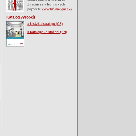
Ztrácím se v technických
pojmech!
>>rychlá navigace<<
Katalog výrobků
» Ukázka katalogu (CZ)
» Katalogy ke stažení (EN)