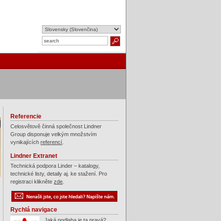
Referencie
Celosvětově činná společnost Lindner
Group disponuje velkým množstvím
vynikajících
referencí
.
Lindner Extranet
Technická podpora Linder – katalogy,
technické listy, detaily aj. ke stažení. Pro
registraci klikněte
zde
.
Rychlá navigace
Jaká podlaha je ta pravá?